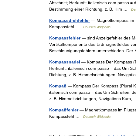
Abschnitt; Herkunft: italienisch com passo = 
Bestimmung einer Richtung, z. B. Him …
Deu
Kompassdrehfehler
— Magnetkompass im Fl
Kompassfehl …
Deutsch Wikipedia
Kompassfehler
— sind Anzeigefehler des M
Vertikalkomponente des Erdmagnetfeldes ver
Beschleunigungsfehlern unterschieden. De
Kompassnadel
— Kompass Der Kompass (Plu
Herkunft: italienisch com passo = das Um Sch
Richtung, z. B. Himmelsrichtungen, Naviga
Kompaß
— Kompass Der Kompass (Plural Ko
italienisch com passo = das Um Schreiten, de
z. B. Himmelsrichtungen, Navigations Kur
Kompaßfehler
— Magnetkompass im Flugzeu
Kompassfehl …
Deutsch Wikipedia