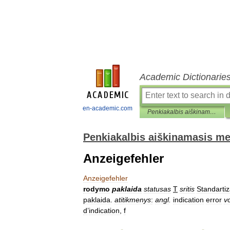
Academic Dictionarie
en-academic.com
Penkiakalbis aiškinamasis metrologijos terminų žodynas
Penkiakalbis aiškinamasis me
Anzeigefehler
Anzeigefehler
rodymo
paklaida
statusas
T
sritis
Standartiz
paklaida
.
atitikmenys
:
angl
.
indication
error
v
d
’
indication
,
f