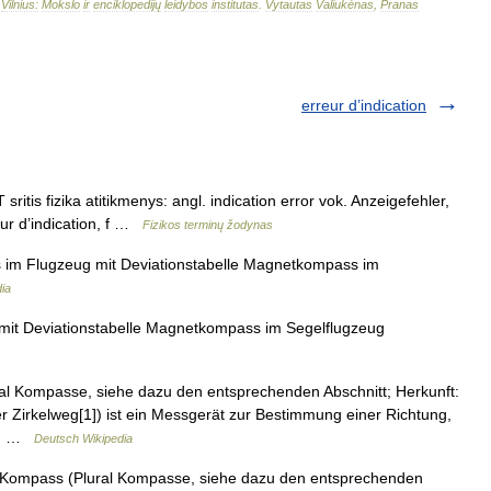
–
Vilnius:
Mokslo
ir
enciklopedijų
leidybos
institutas
.
Vytautas
Valiukėnas
,
Pranas
erreur d’indication
itis fizika atitikmenys: angl. indication error vok. Anzeigefehler,
ur d’indication, f …
Fizikos terminų žodynas
m Flugzeug mit Deviationstabelle Magnetkompass im
ia
t Deviationstabelle Magnetkompass im Segelflugzeug
 Kompasse, siehe dazu den entsprechenden Abschnitt; Herkunft:
r Zirkelweg[1]) ist ein Messgerät zur Bestimmung einer Richtung,
s,… …
Deutsch Wikipedia
 Kompass (Plural Kompasse, siehe dazu den entsprechenden