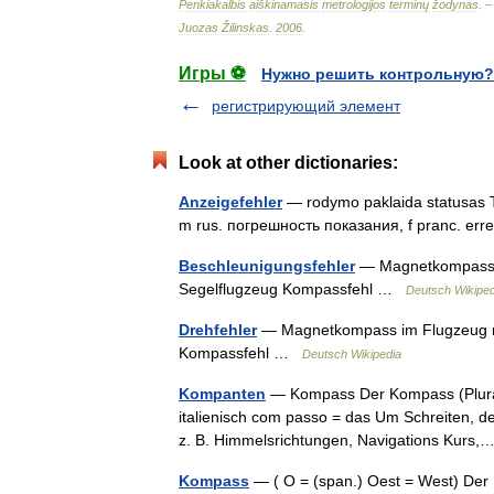
Penkiakalbis
aiškinamasis
metrologijos
terminų
žodynas
. 
Juozas
Žilinskas
.
2006
.
Игры ⚽
Нужно решить контрольную?
регистрирующий элемент
Look at other dictionaries:
Anzeigefehler
— rodymo paklaida statusas T sr
m rus. погрешность показания, f pranc. erre
Beschleunigungsfehler
— Magnetkompass i
Segelflugzeug Kompassfehl …
Deutsch Wikiped
Drehfehler
— Magnetkompass im Flugzeug mi
Kompassfehl …
Deutsch Wikipedia
Kompanten
— Kompass Der Kompass (Plural
italienisch com passo = das Um Schreiten, de
z. B. Himmelsrichtungen, Navigations Kur
Kompass
— ( O = (span.) Oest = West) Der