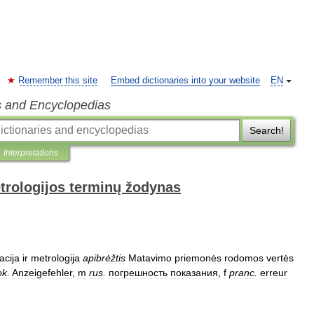
Remember this site
Embed dictionaries into your website
EN
s and Encyclopedias
Search!
Interpretations
trologijos terminų žodynas
acija
ir
metrologija
apibrėžtis
Matavimo
priemonės
rodomos
vertės
ok
.
Anzeigefehler
,
m
rus
.
погрешность
показания
,
f
pranc
.
erreur